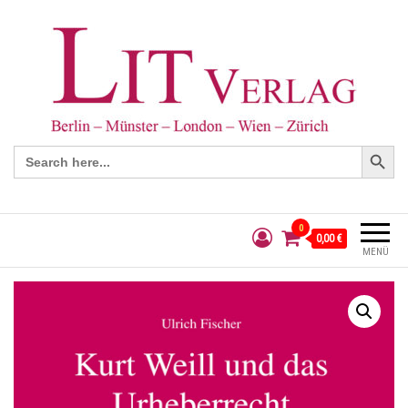
Search Button
Search
for:
0
0,00 €
MENÜ