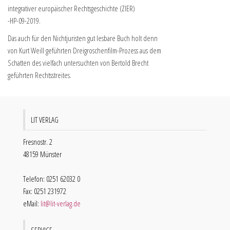
integrativer europäischer Rechtsgeschichte (ZIER)
-HP-09-2019.
Das auch für den Nichtjuristen gut lesbare Buch holt denn
von Kurt Weill geführten Dreigroschenfilm-Prozess aus dem
Schatten des vielfach untersuchten von Bertold Brecht
geführten Rechtsstreites.
LIT VERLAG
Fresnostr. 2
48159 Münster
Telefon: 0251 62032 0
Fax: 0251 231972
eMail:
lit@lit-verlag.de