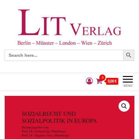
Search Button
Search
for:
0
0,00 €
MENÜ