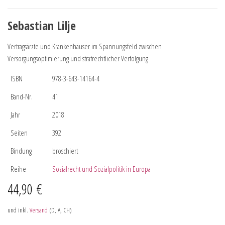
Sebastian Lilje
Vertragsärzte und Krankenhäuser im Spannungsfeld zwischen
Versorgungsoptimierung und strafrechtlicher Verfolgung
ISBN
978-3-643-14164-4
Band-Nr.
41
Jahr
2018
Seiten
392
Bindung
broschiert
Reihe
Sozialrecht und Sozialpolitik in Europa
44,90
€
und inkl.
Versand
(D, A, CH)