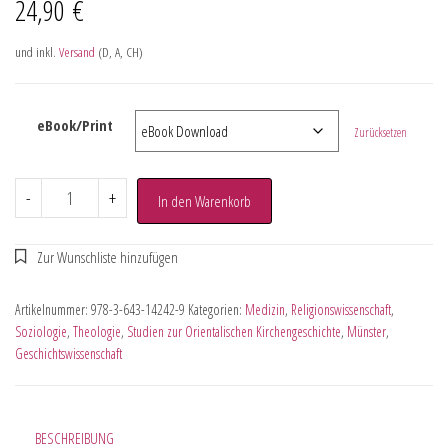
24,90
€
und inkl.
Versand
(D, A, CH)
eBook/Print
Zurücksetzen
-
+
In den Warenkorb
Artikelnummer:
978-3-643-14242-9
Kategorien:
Medizin
,
Religionswissenschaft
,
Soziologie
,
Theologie
,
Studien zur Orientalischen Kirchengeschichte
,
Münster
,
Geschichtswissenschaft
BESCHREIBUNG