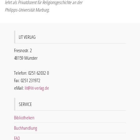
lehrt als Privatdozent für Religionsgeschichte an der
Philipps-Universität Marburg.
LIT VERLAG
Fresnostr. 2
48159 Münster
Telefon: 0251 62032 0
Fax: 0251 231972
eMail:
lit@lit-verlag.de
SERVICE
Bibliotheken
Buchhandlung
FAQ