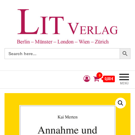
Search Button
Search
for:
0
0,00 €
MENÜ