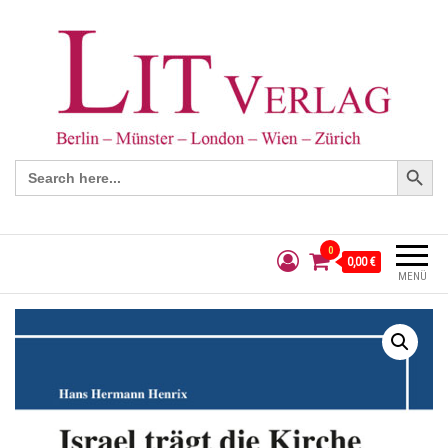
Search Button
Search
for:
0
0,00 €
MENÜ