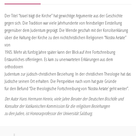
Der Titel “Israel trägt die Kirche” hat gewichtige Argumente aus der Geschichte
gegen sich. Die Tradition war viele Jahrhunderte von feindseliger Einstellung
gegenüber dem Judentum geprägt. Die Wende geschah mit der Konzilserklärung
über die Haltung der Kirche zu den nichtchristlichen Religionen “Nostra Aetate”
von
1965. Mehr als fünfzig Jahre später kann der Blick auf ihre Fortschreibung
Erstaunliches offenlegen. Es kam zu unerwarteten Erklärungen aus dem
orthodoxen
Judentum zur jüdisch-christlichen Beziehung. In der christlichen Theologie hat das
Jüdische seinen Ort erhalten. Die Perspektive nach vorn hat gute Gründe
für den Befund “Die theologische Fortschreibung von ‘Nostra Aetate’ geht weiter”.
Der Autor Hans Hermann Henrix, viele Jahre Berater der Deutschen Bischöfe und
Konsultor der Vatikanischen Kommission für die religiösen Beziehungen
zu den Juden, ist Honorarprofessor der Universität Salzburg.