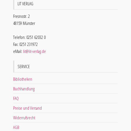
LIT VERLAG
Fresnostr. 2
48159 Münster
Telefon: 0251 62032 0
Fax: 0251 231972
eMail:
lit@lit-verlag.de
SERVICE
Bibliotheken
Buchhandlung
FAQ
Preise und Versand
Widerrufsrecht
AGB