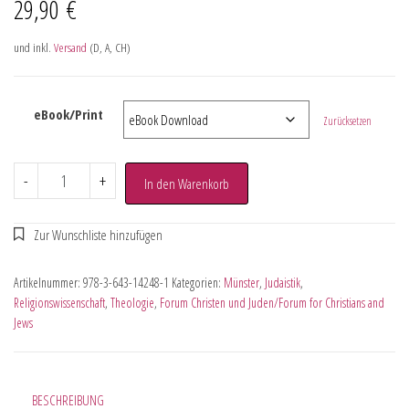
29,90
€
und inkl.
Versand
(D, A, CH)
eBook/Print
Zurücksetzen
-
+
In den Warenkorb
Artikelnummer:
978-3-643-14248-1
Kategorien:
Münster
,
Judaistik
,
Religionswissenschaft
,
Theologie
,
Forum Christen und Juden/Forum for Christians and
Jews
BESCHREIBUNG