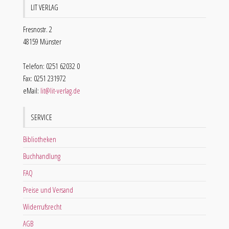
LIT VERLAG
Fresnostr. 2
48159 Münster
Telefon: 0251 62032 0
Fax: 0251 231972
eMail:
lit@lit-verlag.de
SERVICE
Bibliotheken
Buchhandlung
FAQ
Preise und Versand
Widerrufsrecht
AGB