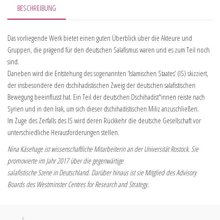
BESCHREIBUNG
Das vorliegende Werk bietet einen guten Überblick über die Akteure und
Gruppen, die prägend für den deutschen Salafismus waren und es zum Teil noch
sind.
Daneben wird die Entstehung des sogenannten ‘Islamischen Staates’ (IS) skizziert,
der insbesondere den dschihadistischen Zweig der deutschen salafistischen
Bewegung beeinflusst hat. Ein Teil der deutschen Dschihadist*innen reiste nach
Syrien und in den Irak, um sich dieser dschihadistischen Miliz anzuschließen.
Im Zuge des Zerfalls des IS wird deren Rückkehr die deutsche Gesellschaft vor
unterschiedliche Herausforderungen stellen.
Nina Käsehage ist wissenschaftliche Mitarbeiterin an der Universität Rostock. Sie
promovierte im Jahr 2017 über die gegenwärtige
salafistische Szene in Deutschland. Darüber hinaus ist sie Mitglied des Advisory
Boards des Westminster Centres for Research and Strategy.