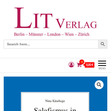
Search Button
Search
for:
0
0,00 €
MENÜ