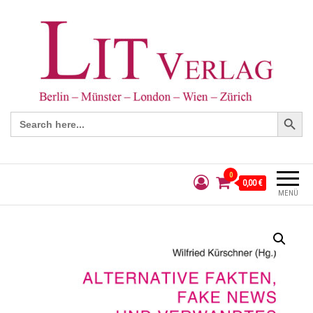
Search Button
Search
for:
0
0,00 €
MENÜ