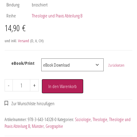
Bindung
broschiert
Reihe
Theologie und Praxis Abteilung B
14,90
€
und inkl.
Versand
(D, A, CH)
eBook/Print
Zurücksetzen
-
+
In den Warenkorb
Artikelnummer:
978-3-643-14328-0
Kategorien:
Soziologie
,
Theologie
,
Theologie und
Praxis Abteilung B
,
Münster
,
Geographie