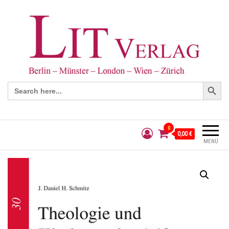
Search Button
Search
for:
0
0,00 €
MENÜ