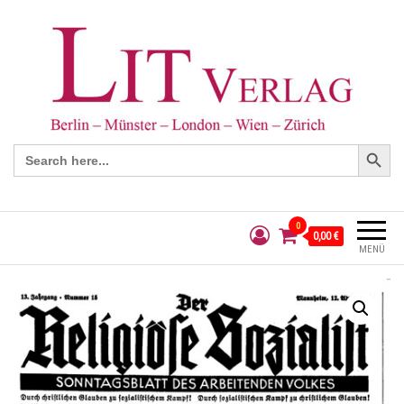
Search Button
Search
for:
0
0,00 €
MENÜ