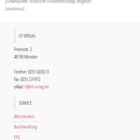
(Schwerpunkte: Historische Friedensforschung, Religiöser
Sozialismus).
LIT VERLAG
Fresnostr. 2
48159 Münster
Telefon: 0251 62032 0
Fax: 0251 231972
eMail:
lit@lit-verlag.de
SERVICE
Bibliotheken
Buchhandlung
FAQ