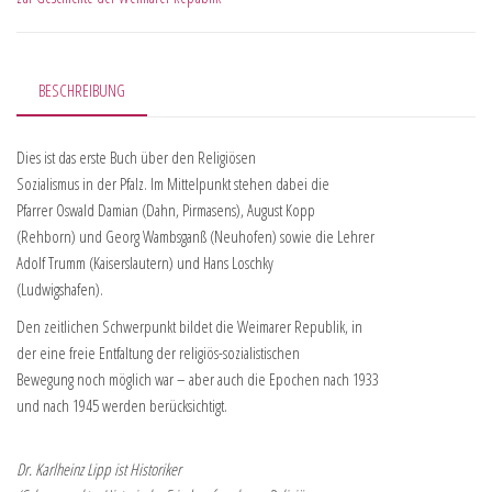
BESCHREIBUNG
Dies ist das erste Buch über den Religiösen
Sozialismus in der Pfalz. Im Mittelpunkt stehen dabei die
Pfarrer Oswald Damian (Dahn, Pirmasens), August Kopp
(Rehborn) und Georg Wambsganß (Neuhofen) sowie die Lehrer
Adolf Trumm (Kaiserslautern) und Hans Loschky
(Ludwigshafen).
Den zeitlichen Schwerpunkt bildet die Weimarer Republik, in
der eine freie Entfaltung der religiös-sozialistischen
Bewegung noch möglich war – aber auch die Epochen nach 1933
und nach 1945 werden berücksichtigt.
Dr. Karlheinz Lipp ist Historiker