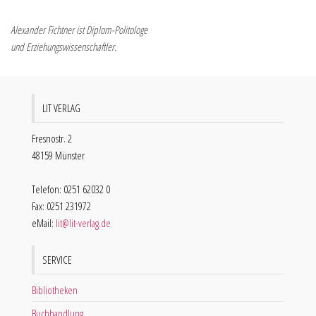
Alexander Fichtner ist Diplom-Politologe
und Erziehungswissenschaftler.
LIT VERLAG
Fresnostr. 2
48159 Münster
Telefon: 0251 62032 0
Fax: 0251 231972
eMail:
lit@lit-verlag.de
SERVICE
Bibliotheken
Buchhandlung