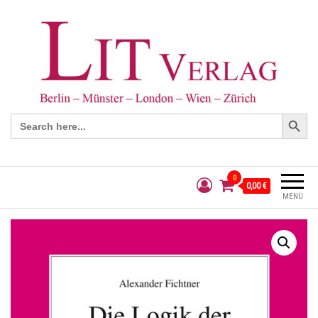
Search Button
Search
for:
0
0,00 €
MENÜ