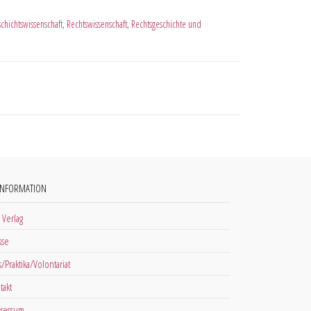
chichtswissenschaft
,
Rechtswissenschaft
,
Rechtsgeschichte und
INFORMATION
 Verlag
sse
s/Praktika/Volontariat
takt
ressum