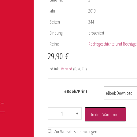
Jahr
2019
Seiten
344
Bindung
broschiert
Reihe
Rechtsgeschichte und Rechtsg
29,90
€
und inkl.
Versand
(D, A, CH)
eBook/Print
-
+
In den Warenkorb