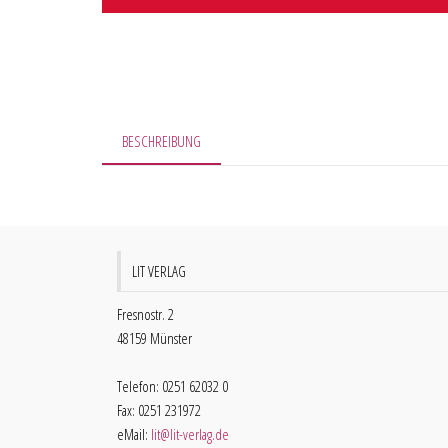
BESCHREIBUNG
LIT VERLAG
Fresnostr. 2
48159 Münster
Telefon: 0251 62032 0
Fax: 0251 231972
eMail:
lit@lit-verlag.de