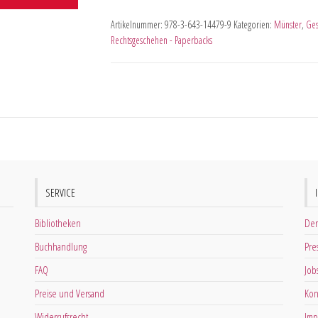
Artikelnummer:
978-3-643-14479-9
Kategorien:
Münster
,
Ges
Rechtsgeschehen - Paperbacks
SERVICE
Bibliotheken
Der
Buchhandlung
Pre
FAQ
Job
Preise und Versand
Kon
Widerrufsrecht
Imp