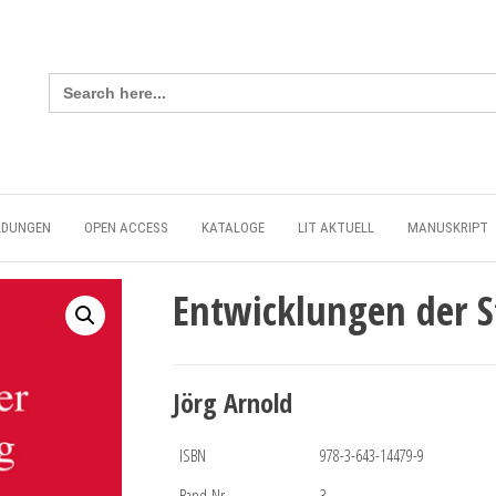
Search
for:
LDUNGEN
OPEN ACCESS
KATALOGE
LIT AKTUELL
MANUSKRIPT
Entwicklungen der S
Jörg Arnold
ISBN
978-3-643-14479-9
Band-Nr.
3