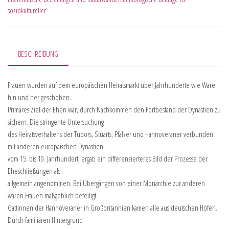
soziokultureller
BESCHREIBUNG
Frauen wurden auf dem europäischen Heiratsmarkt über Jahrhunderte wie Ware
hin und her geschoben.
Primäres Ziel der Ehen war, durch Nachkommen den Fortbestand der Dynastien zu
sichern. Die stringente Untersuchung
des Heiratsverhaltens der Tudors, Stuarts, Pfälzer und Hannoveraner verbunden
mit anderen europäischen Dynastien
vom 15. bis 19. Jahrhundert, ergab ein differenzierteres Bild der Prozesse der
Eheschließungen als
allgemein angenommen. Bei Übergängen von einer Monarchie zur anderen
waren Frauen maßgeblich beteiligt.
Gattinnen der Hannoveraner in Großbritannien kamen alle aus deutschen Höfen.
Durch familiären Hintergrund