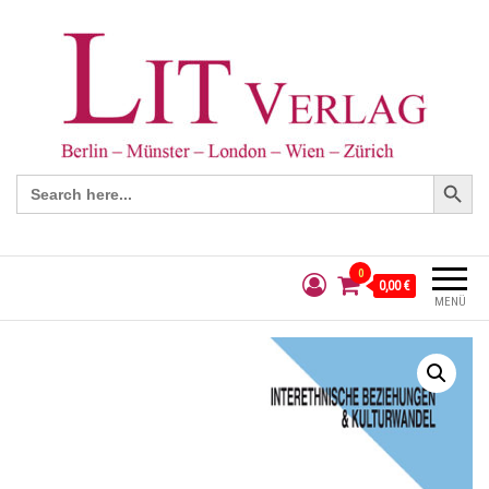
Search Button
Search
for:
0
0,00 €
MENÜ