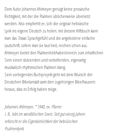
Dem Autor Johannes Ahlmeyer genügt keine prosaische
Richtigkeit, mit der die Psalmen üblicherweise übersetzt
werden. Also empfiehlt er, sich die originär hebräische
Lyrik ins eigene Deutsch zu holen; mit diesem Hilfsbuch kann
man das. Etwas Sprachgefühl und die angebotene einfache
Lautschrift, sofern man sie laut liest, reichen schon aus.
Ahlmeyer bietet den Psalmenliebhaber(inne)n zum inhaltlichen
Sinn einen stützenden und vertiefenden, eigenartig
musikalisch-rhythmischen Psalmen klang.
Sein vorliegendes Buchprojekt geht mit dem Wunsch der
Deutschen Bibelanstalt samt den zugehörigen Bibelhäusern
hinaus, dass es Erfolg haben möge.
Johannes Ahlmeyer, * 1940, ev. Pfarrer
i. R., lebt im westfälischen Soest. Seit gut vierzig Jahren
erforscht er die Eigentümlichkeit der hebräischen
Psalmenlyrik.