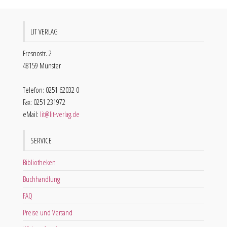
LIT VERLAG
Fresnostr. 2
48159 Münster
Telefon: 0251 62032 0
Fax: 0251 231972
eMail:
lit@lit-verlag.de
SERVICE
Bibliotheken
Buchhandlung
FAQ
Preise und Versand