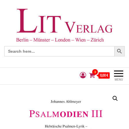
Search Button
Search
for:
0
0,00 €
MENÜ