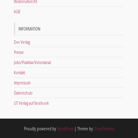
Widerrufsrecht
AGB
INFORMATION
Der Verlag
Presse
Jobs/Praktika/Volontariat
Kontakt
Impressum
Datenschutz
LIT Verlag auf facebook
Proudly powered by
WordPress
|
Theme by:
EnvoThemes