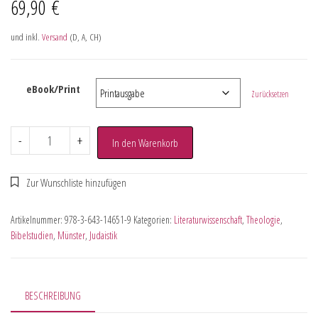
69,90
€
und inkl.
Versand
(D, A, CH)
eBook/Print
Zurücksetzen
-
+
In den Warenkorb
Artikelnummer:
978-3-643-14651-9
Kategorien:
Literaturwissenschaft
,
Theologie
,
Bibelstudien
,
Münster
,
Judaistik
BESCHREIBUNG