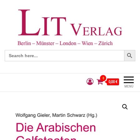
Search Button
Search
for:
0
0,00 €
MENÜ