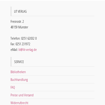
LIT VERLAG
Fresnostr. 2
48159 Münster
Telefon: 0251 62032 0
Fax: 0251 231972
eMail:
lit@lit-verlag.de
SERVICE
Bibliotheken
Buchhandlung
FAQ
Preise und Versand
Widerrufsrecht