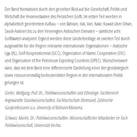
Der Band thematisiert durch den gezielten Blick auf die Gesellschaft, Politik und
Wirtschaft die Anrainerstaaten des Persischen Golfs. Im ersten Teil werden in
alphabetisch geordnetem Aufbau – von Bahrain, Irak, Iran, Katar, Kuwait über Oman,
Saudi-Arabien bis zu den Vereinigten Arabischen Emiraten – sämtliche acht
Golfstaaten analysiert. Ergänzt werden diese Länderbeiträge im zweiten Teil durch
ausgewählte für die Region relevante internationale Organisationen – Arabische
Liga (AL), Golf-Kooperationsrat (GCC), Organization of Islamic Cooperation (OIC)
und Organization of the Petroleum Exporting Countries (OPEC). Wünschenswert
wäre, dass mit dem Band eine differenzierte Darstellung einer der geostrategisch
sowie ressourcenmäßig bedeutendsten Region in der internationalen Politik
gelungen ist.
Gieler, Wolfgang, Prof. Dr., Politikwissenschaftler und Ethnologe. Fachbereich
Angewandte Sozialwissenschaften, Fachhochschule Dortmund. Zahlreiche
Gastprofessuren u.a. University of Bahrain/Manama.
Schwarz, Martin, Dr.: Politikwissenschaftler. Wissenschaftlicher Mitarbeiter im Fach
Politikwissenschaft, Universität Vechta.