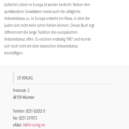
Jüdisches Leben in Europa ist wieder bedroht. Neben den
spektakulären Gewalttaten nimmt auch der alltägliche
Antisemitismus zu. In Europa entsteht ein Klima, in dem die
Juden sich nicht mehr sicher fühlen können. Dieses Buch legt
differenziert die lange Tradition des europäischen
Antisemitismus offen. Es erschien erstmalig 1987 und konnte
sich noch nicht mit dem islamischen Antisemitismus
beschäftigen.
LIT VERLAG
Fresnostr. 2
48159 Münster
Telefon: 0251 62032 0
Fax: 0251 231972
eMail:
lit@lit-verlag.de