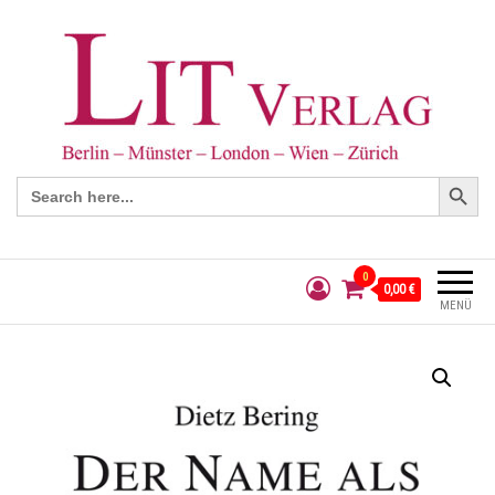
Search Button
Search
for:
0
0,00 €
MENÜ