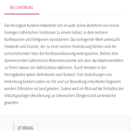
BESCHREIBUNG
Das Herzogtum Kurland entwickelte sich im Laufe seines Bestehens von einem
homogen lutherischen Territorium zu einem Gebiet, in dem mehrere
Konfessionen und Religionen koexistierten. Das vorliegende Werk untersucht
Umstände und Gründe, die zu einer solchen Veränderung führten und der
vorherrschenden Idee der Konfessionalisierung widersprachen. Neben dem
dominierenden lutherischen Bekenntnis konnte sich über das Vasallenverhältnis
zu Polen-Litauen der Katholizismus etablieren. Durch Heiraten in der
Herzogsfamilie kamen Reformierte nach Kurland. Trotz Androhungen von
Vertreibung blieben Juden vor Ort, und zur Besiedlung entvölkerter Regionen
wurden Orthodoxe ins Land geladen. Zudem wird ein Blick auf das Verhältnis der
lettischsprachigen Bevölkerung zur lutherischen Obrigkeit und Landeskirche
geworfen.
LIT VERLAG