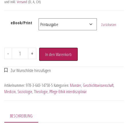
und inkl.
Versand
(D, A, CH)
eBook/Print
Zurücksetzen
-
+
In den Warenkorb
Artikelnummer:
978-3-643-14758-5
Kategorien:
Münster
,
Geschichtswissenschaft
,
Medizin
,
Soziologie
,
Theologie
,
Pflege-Ethik interdisziplinär
BESCHREIBUNG