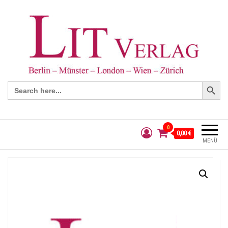
Search Button
Search
for:
0
0,00 €
MENÜ