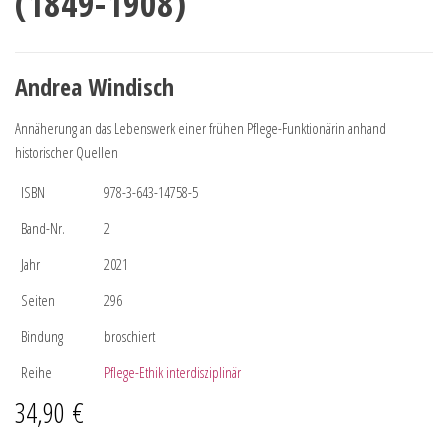
(1849-1908)
Andrea Windisch
Annäherung an das Lebenswerk einer frühen Pflege-Funktionärin anhand
historischer Quellen
ISBN
978-3-643-14758-5
Band-Nr.
2
Jahr
2021
Seiten
296
Bindung
broschiert
Reihe
Pflege-Ethik interdisziplinär
34,90
€