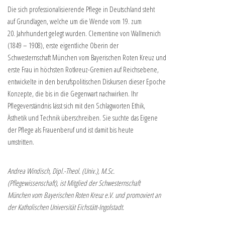
Die sich professionalisierende Pflege in Deutschland steht
auf Grundlagen, welche um die Wende vom 19. zum
20. Jahrhundert gelegt wurden. Clementine von Wallmenich
(1849 – 1908), erste eigentliche Oberin der
Schwesternschaft München vom Bayerischen Roten Kreuz und
erste Frau in höchsten Rotkreuz-Gremien auf Reichsebene,
entwickelte in den berufspolitischen Diskursen dieser Epoche
Konzepte, die bis in die Gegenwart nachwirken. Ihr
Pflegeverständnis lässt sich mit den Schlagworten Ethik,
Ästhetik und Technik überschreiben. Sie suchte das Eigene
der Pflege als Frauenberuf und ist damit bis heute
umstritten.
Andrea Windisch, Dipl.-Theol. (Univ.), M.Sc.
(Pflegewissenschaft), ist Mitglied der Schwesternschaft
München vom Bayerischen Roten Kreuz e.V. und promoviert an
der Katholischen Universität Eichstätt-Ingolstadt.