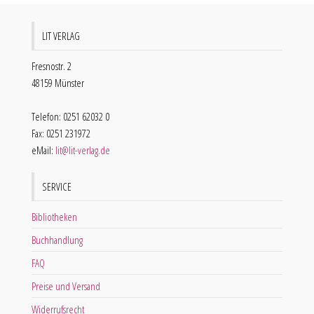
LIT VERLAG
Fresnostr. 2
48159 Münster
Telefon: 0251 62032 0
Fax: 0251 231972
eMail:
lit@lit-verlag.de
SERVICE
Bibliotheken
Buchhandlung
FAQ
Preise und Versand
Widerrufsrecht