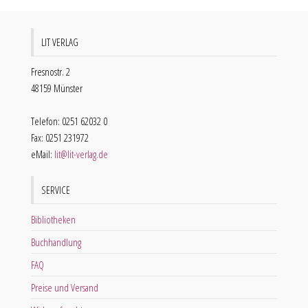
LIT VERLAG
Fresnostr. 2
48159 Münster
Telefon: 0251 62032 0
Fax: 0251 231972
eMail:
lit@lit-verlag.de
SERVICE
Bibliotheken
Buchhandlung
FAQ
Preise und Versand