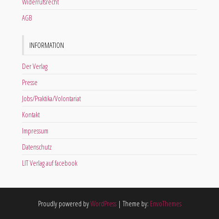
Widerrufsrecht
AGB
INFORMATION
Der Verlag
Presse
Jobs/Praktika/Volontariat
Kontakt
Impressum
Datenschutz
LIT Verlag auf facebook
Proudly powered by
WordPress
|
Theme by:
EnvoThemes