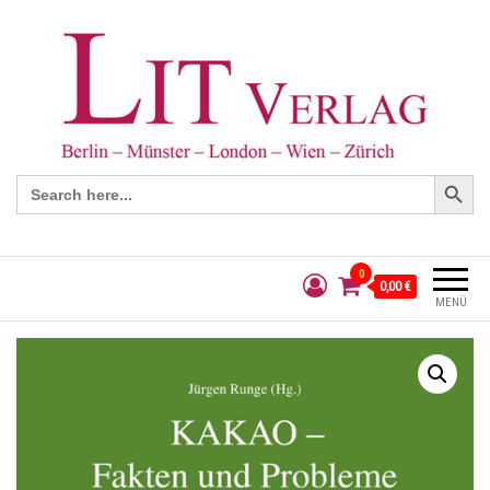
Search Button
Search
for:
0
0,00 €
MENÜ