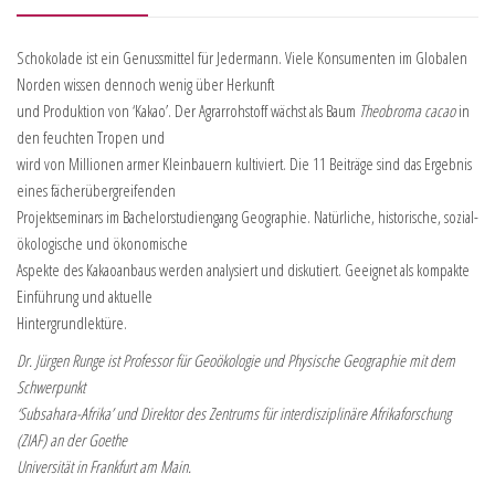
Schokolade ist ein Genussmittel für Jedermann. Viele Konsumenten im Globalen
Norden wissen dennoch wenig über Herkunft
und Produktion von ‘Kakao’. Der Agrarrohstoff wächst als Baum
Theobroma cacao
in
den feuchten Tropen und
wird von Millionen armer Kleinbauern kultiviert. Die 11 Beiträge sind das Ergebnis
eines fächerübergreifenden
Projektseminars im Bachelorstudiengang Geographie. Natürliche, historische, sozial-
ökologische und ökonomische
Aspekte des Kakaoanbaus werden analysiert und diskutiert. Geeignet als kompakte
Einführung und aktuelle
Hintergrundlektüre.
Dr. Jürgen Runge ist Professor für Geoökologie und Physische Geographie mit dem
Schwerpunkt
‘Subsahara-Afrika’ und Direktor des Zentrums für interdisziplinäre Afrikaforschung
(ZIAF) an der Goethe
Universität in Frankfurt am Main.