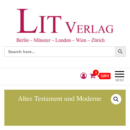
Search Button
Search
for:
0
0,00 €
MENÜ