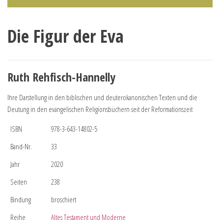
Die Figur der Eva
Ruth Rehfisch-Hannelly
Ihre Darstellung in den biblischen und deuterokanonischen Texten und die
Deutung in den evangelischen Religionsbüchern seit der Reformationszeit
ISBN
978-3-643-14802-5
Band-Nr.
33
Jahr
2020
Seiten
238
Bindung
broschiert
Reihe
Altes Testament und Moderne