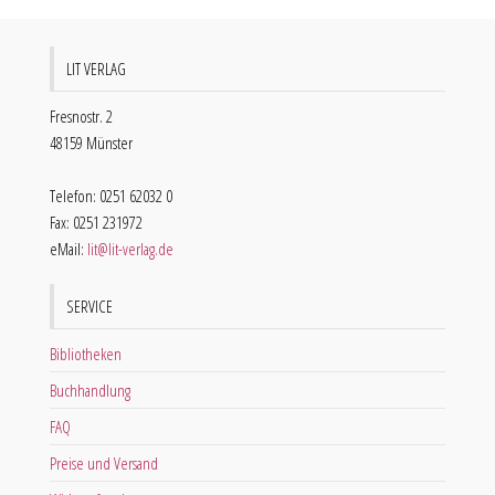
LIT VERLAG
Fresnostr. 2
48159 Münster
Telefon: 0251 62032 0
Fax: 0251 231972
eMail:
lit@lit-verlag.de
SERVICE
Bibliotheken
Buchhandlung
FAQ
Preise und Versand