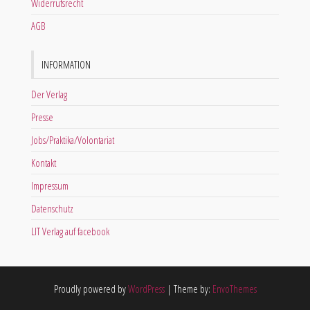
Widerrufsrecht
AGB
INFORMATION
Der Verlag
Presse
Jobs/Praktika/Volontariat
Kontakt
Impressum
Datenschutz
LIT Verlag auf facebook
Proudly powered by
WordPress
|
Theme by:
EnvoThemes