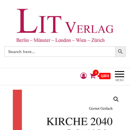
Search Button
Search
for:
0
0,00 €
MENÜ