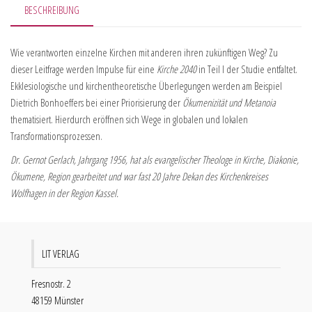
BESCHREIBUNG
Wie verantworten einzelne Kirchen mit anderen ihren zukünftigen Weg? Zu
dieser Leitfrage werden Impulse für eine
Kirche 2040
in Teil I der Studie entfaltet.
Ekklesiologische und kirchentheoretische Überlegungen werden am Beispiel
Dietrich Bonhoeffers bei einer Priorisierung der
Ökumenizität und Metanoia
thematisiert. Hierdurch eröffnen sich Wege in globalen und lokalen
Transformationsprozessen.
Dr. Gernot Gerlach, Jahrgang 1956, hat als evangelischer Theologe in Kirche, Diakonie,
Ökumene, Region gearbeitet und war fast 20 Jahre Dekan des Kirchenkreises
Wolfhagen in der Region Kassel.
LIT VERLAG
Fresnostr. 2
48159 Münster