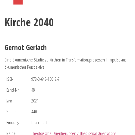
Kirche 2040
Gernot Gerlach
Eine ökumenische Studie zu Kirchen in Transformationsprozessen I. Impulse aus
ökumenischer Perspektive
ISBN
978-3-643-15012-7
Band-Nr.
48
Jahr
2021
Seiten
440
Bindung
broschiert
Reihe
Theologische Orientierungen / Theological Orientations