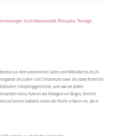
erscheinungen
,
Geschichtswissenschaft
,
Philosophie
,
Theologie
,
motive aus dem sommerlichen Garten vom Mittelalter bis ins 20.
gstexte des Juden- und Christentums sowie des Islams findet sich
 biblischen Schöpfungsgeschichte, und zwar am dritten
iert werden hierzu Autoren wie Hildegard von Bingen, Heinrich
htnis auf seinem Grabstein neben der Kirche in Raron ein, das in