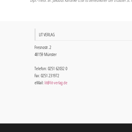
Dipl.-Theol. Br. Jakobus Kaffanke OSB ist Benediktiner der Erzabtei St. 
LIT VERLAG
Fresnostr. 2
48159 Münster
Telefon: 0251 62032 0
Fax: 0251 231972
eMail:
lit@lit-verlag.de