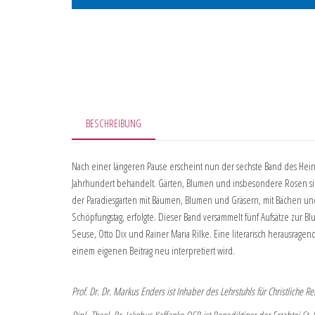
BESCHREIBUNG
Nach einer längeren Pause erscheint nun der sechste Band des Hei
Jahrhundert behandelt. Gärten, Blumen und insbesondere Rosen sin
der Paradiesgarten mit Bäumen, Blumen und Gräsern, mit Bächen und 
Schöpfungstag, erfolgte. Dieser Band versammelt fünf Aufsätze zur
Seuse, Otto Dix und Rainer Maria Rilke. Eine literarisch herausragen
einem eigenen Beitrag neu interpretiert wird.
Prof. Dr. Dr. Markus Enders ist Inhaber des Lehrstuhls für Christliche R