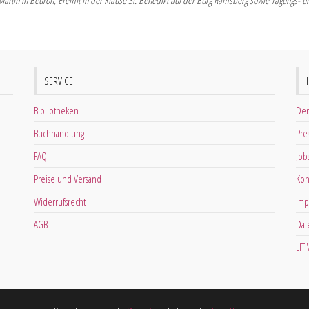
Martin in Beuron, Eremit in der Klause St. Benedikt auf der Burg Ramsberg sowie Tagungs- und 
SERVICE
Bibliotheken
Der
Buchhandlung
Pre
FAQ
Job
Preise und Versand
Kon
Widerrufsrecht
Imp
AGB
Dat
LIT