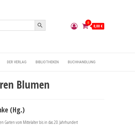
Search Button
0
0,00 €
DER VERLAG
BIBLIOTHEKEN
BUCHHANDLUNG
eren Blumen
nke (Hg.)
n Garten vom Mittelalter bis in das 20. Jahrhundert