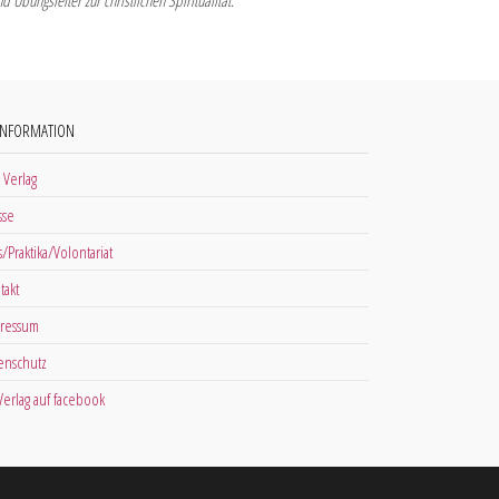
Übungsleiter zur christlichen Spiritualität.
INFORMATION
 Verlag
sse
s/Praktika/Volontariat
takt
ressum
enschutz
 Verlag auf facebook