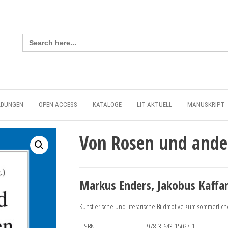
Search
for:
LDUNGEN
OPEN ACCESS
KATALOGE
LIT AKTUELL
MANUSKRIPT
Von Rosen und and
Markus Enders, Jakobus Kaffa
Künstlerische und literarische Bildmotive zum sommerliche
ISBN
978-3-643-15027-1