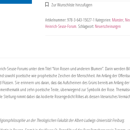
Artikelnummer:
978-3-643-15027-1
Kategorien:
Münster
,
Neu
Heinrich-Seuse-Forum.
Schlagwort:
Neuerscheinungen
nrich-Seuse-Forums unter dem Titel “Von Rosen und anderen Blumen”. Darin werden Bild
d sowohl poetische wie prophetische Zeichen der Menschheit. Am Anfang der Offenbarun
Flüssen. Sie erinnern uns daran, dass das Aufscheinen des Grüns bereits am Anfang der
 Blumenthematik und zehn poetische Texte, überwiegend zur Symbolik der Rose. Thematis
de Stellung nimmt dabei das kodierte Rosengedicht Rilkes als dessen literarisches Vermäc
eligionsphilosophie an der Theologischen Fakultät der Albert-Ludwigs-Universität Freiburg.