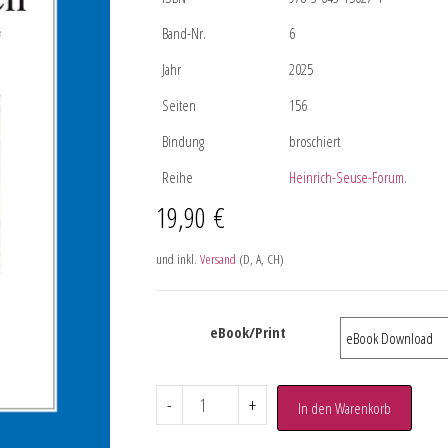
Band-Nr.
6
Jahr
2025
Seiten
156
Bindung
broschiert
Reihe
Heinrich-Seuse-Forum.
19,90
€
und inkl.
Versand
(D, A, CH)
eBook/Print
-
+
In den Warenkorb