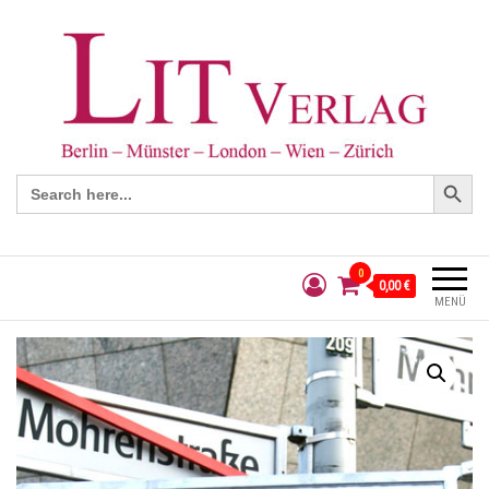
Search Button
Search
for:
0
0,00 €
MENÜ