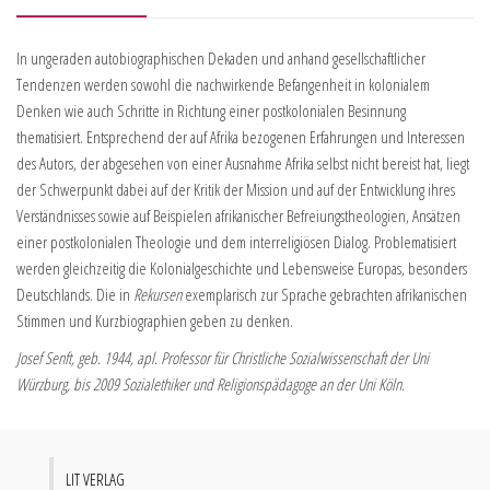
In ungeraden autobiographischen Dekaden und anhand gesellschaftlicher
Tendenzen werden sowohl die nachwirkende Befangenheit in kolonialem
Denken wie auch Schritte in Richtung einer postkolonialen Besinnung
thematisiert. Entsprechend der auf Afrika bezogenen Erfahrungen und Interessen
des Autors, der abgesehen von einer Ausnahme Afrika selbst nicht bereist hat, liegt
der Schwerpunkt dabei auf der Kritik der Mission und auf der Entwicklung ihres
Verständnisses sowie auf Beispielen afrikanischer Befreiungstheologien, Ansätzen
einer postkolonialen Theologie und dem interreligiösen Dialog. Problematisiert
werden gleichzeitig die Kolonialgeschichte und Lebensweise Europas, besonders
Deutschlands. Die in
Rekursen
exemplarisch zur Sprache gebrachten afrikanischen
Stimmen und Kurzbiographien geben zu denken.
Josef Senft, geb. 1944, apl. Professor für Christliche Sozialwissenschaft der Uni
Würzburg, bis 2009 Sozialethiker und Religionspädagoge an der Uni Köln.
LIT VERLAG