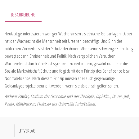
BESCHREIBUNG
Heutzutage interessieren weniger Wucherzinsen als ethische Geldanlagen. Dabei
hat der Wucherzins die Menschheit seit Urzeiten beschäftigt. Und Sinn des
biblischen Zinsverbots ist der Schutz der Armen. Aber seine schwierige Einhaltung
bewegt sodann Christenheit und Politik. Nach vergeblichen Versuchen,
Wucherelend durch Zins-Höchstgrenzen zu verhindern, gewährt nunmehr die
Soziale Marktwirtschaft Schutz und folgt damit dem Prinzip des Beneficence bzw.
Nonmaleficence. Nach diesem Prinzip müssen aber auch gegenwärtige
Geldanlageprojekte beurteilt werden, wenn sie als ethisch gelten sollen.
Andreas Pawlas, Studium der Ökonomie und der Theologie; Dipl-Kfm., Dr. rer. pol.,
Pastor, Militärdekan, Professor der Universität Tartu/Estland.
LIT VERLAG