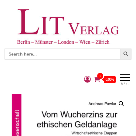
Search Button
Search
for:
0
0,00 €
MENÜ