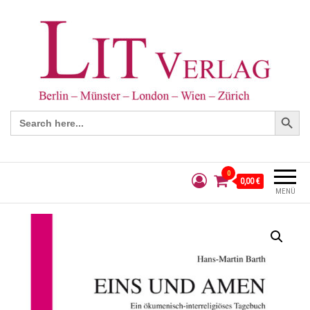
Search Button
Search
for:
0
0,00 €
MENÜ