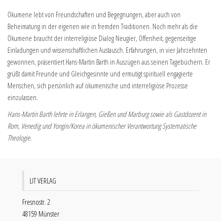
Ökumene lebt von Freundschaften und Begegnungen, aber auch von
Beheimatung in der eigenen wie in fremden Traditionen. Noch mehr als die
Ökumene braucht der interreligiöse Dialog Neugier, Offenheit, gegenseitige
Einladungen und wissenschaftlichen Austausch. Erfahrungen, in vier Jahrzehnten
gewonnen, präsentiert Hans-Martin Barth in Auszügen aus seinen Tagebüchern. Er
grüßt damit Freunde und Gleichgesinnte und ermutigt spirituell engagierte
Menschen, sich persönlich auf ökumenische und interreligiöse Prozesse
einzulassen.
Hans-Martin Barth lehrte in Erlangen, Gießen und Marburg sowie als Gastdozent in
Rom, Venedig und Yongin/Korea in ökumenischer Verantwortung Systematische
Theologie.
LIT VERLAG
Fresnostr. 2
48159 Münster