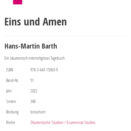
Eins und Amen
Hans-Martin Barth
Ein ökumenisch-interreligiöses Tagebuch
ISBN
978-3-643-15063-9
Band-Nr.
51
Jahr
2022
Seiten
368
Bindung
broschiert
Reihe
Ökumenische Studien / Ecumenical Studies