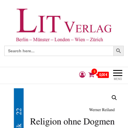
Search Button
Search
for:
0
0,00 €
MENÜ