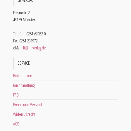
LIT VERLAG
Fresnostr. 2
48159 Münster
Telefon: 0251 62032 0
Fax: 0251 231972
eMail:
lit@lit-verlag.de
SERVICE
Bibliotheken
Buchhandlung
FAQ
Preise und Versand
Widerrufsrecht
AGB