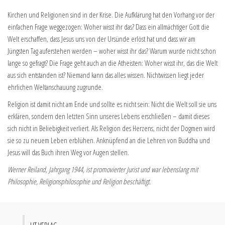
Kirchen und Religionen sind in der Krise. Die Aufklärung hat den Vorhang vor der
einfachen Frage weggezogen: Woher wisst ihr das? Dass ein allmächtiger Gott die
Welt erschaffen, dass Jesus uns von der Ursünde erlöst hat und dass wir am
Jüngsten Tag auferstehen werden – woher wisst ihr das? Warum wurde nicht schon
lange so gefragt? Die Frage geht auch an die Atheisten: Woher wisst ihr, das die Welt
aus sich entstanden ist? Niemand kann das alles wissen. Nichtwissen liegt jeder
ehrlichen Weltanschauung zugrunde.
Religion ist damit nicht am Ende und sollte es nicht sein: Nicht die Welt soll sie uns
erklären, sondern den letzten Sinn unseres Lebens erschließen – damit dieses
sich nicht in Beliebigkeit verliert. Als Religion des Herzens, nicht der Dogmen wird
sie so zu neuem Leben erblühen. Anknüpfend an die Lehren von Buddha und
Jesus will das Buch ihren Weg vor Augen stellen.
Werner Reiland, Jahrgang 1944, ist promovierter Jurist und war lebenslang mit
Philosophie, Religionsphilosophie und Religion beschäftigt.