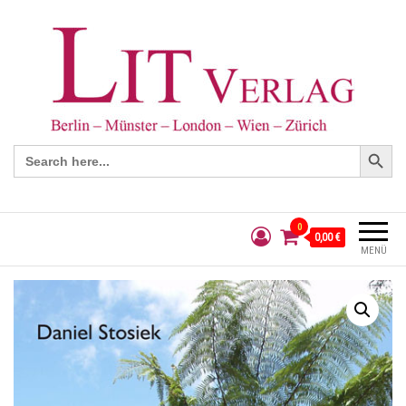
Search Button
Search
for:
0
0,00 €
MENÜ