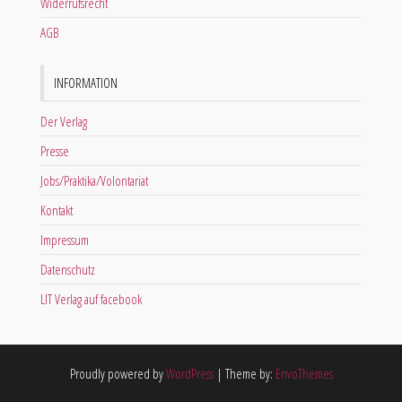
Widerrufsrecht
AGB
INFORMATION
Der Verlag
Presse
Jobs/Praktika/Volontariat
Kontakt
Impressum
Datenschutz
LIT Verlag auf facebook
Proudly powered by
WordPress
|
Theme by:
EnvoThemes