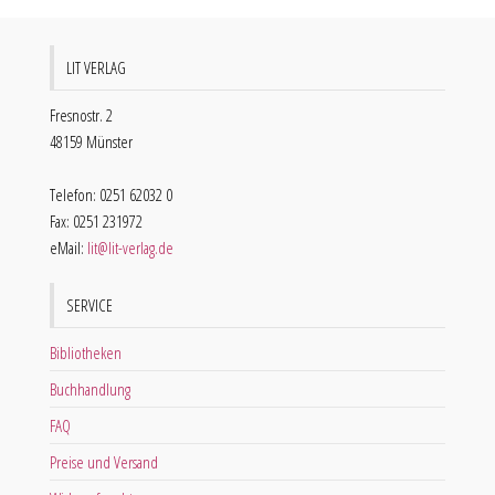
LIT VERLAG
Fresnostr. 2
48159 Münster
Telefon: 0251 62032 0
Fax: 0251 231972
eMail:
lit@lit-verlag.de
SERVICE
Bibliotheken
Buchhandlung
FAQ
Preise und Versand