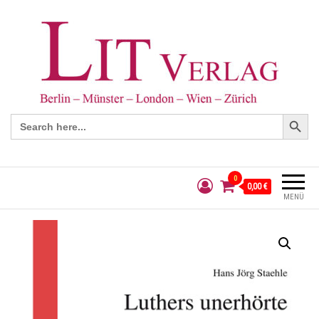
Search Button
Search
for:
0
0,00 €
MENÜ