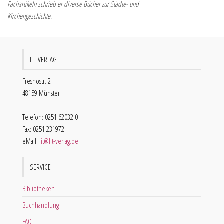
Fachartikeln schrieb er diverse Bücher zur Städte- und
Kirchengeschichte.
LIT VERLAG
Fresnostr. 2
48159 Münster
Telefon: 0251 62032 0
Fax: 0251 231972
eMail:
lit@lit-verlag.de
SERVICE
Bibliotheken
Buchhandlung
FAQ