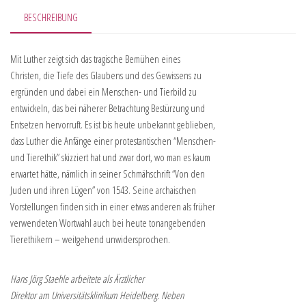
BESCHREIBUNG
Mit Luther zeigt sich das tragische Bemühen eines
Christen, die Tiefe des Glaubens und des Gewissens zu
ergründen und dabei ein Menschen- und Tierbild zu
entwickeln, das bei näherer Betrachtung Bestürzung und
Entsetzen hervorruft. Es ist bis heute unbekannt geblieben,
dass Luther die Anfänge einer protestantischen “Menschen-
und Tierethik” skizziert hat und zwar dort, wo man es kaum
erwartet hätte, nämlich in seiner Schmähschrift “Von den
Juden und ihren Lügen” von 1543. Seine archaischen
Vorstellungen finden sich in einer etwas anderen als früher
verwendeten Wortwahl auch bei heute tonangebenden
Tierethikern – weitgehend unwidersprochen.
Hans Jörg Staehle arbeitete als Ärztlicher
Direktor am Universitätsklinikum Heidelberg. Neben