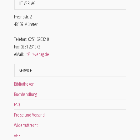
LIT VERLAG
Fresnostr. 2
48159 Münster
Telefon: 0251 62032 0
Fax: 0251 231972
eMail:
lit@lit-verlag.de
SERVICE
Bibliotheken
Buchhandlung
FAQ
Preise und Versand
Widerrufsrecht
AGB