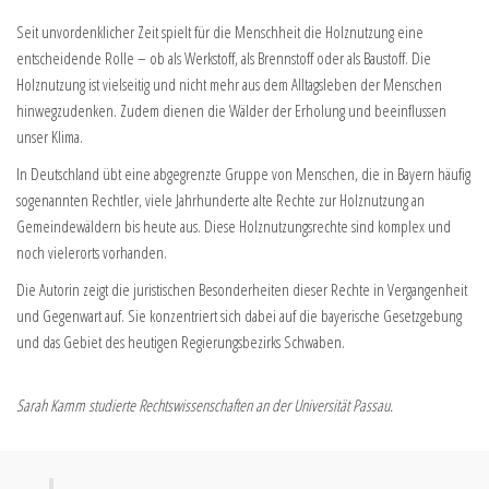
Seit unvordenklicher Zeit spielt für die Menschheit die Holznutzung eine
entscheidende Rolle – ob als Werkstoff, als Brennstoff oder als Baustoff. Die
Holznutzung ist vielseitig und nicht mehr aus dem Alltagsleben der Menschen
hinwegzudenken. Zudem dienen die Wälder der Erholung und beeinflussen
unser Klima.
In Deutschland übt eine abgegrenzte Gruppe von Menschen, die in Bayern häufig
sogenannten Rechtler, viele Jahrhunderte alte Rechte zur Holznutzung an
Gemeindewäldern bis heute aus. Diese Holznutzungsrechte sind komplex und
noch vielerorts vorhanden.
Die Autorin zeigt die juristischen Besonderheiten dieser Rechte in Vergangenheit
und Gegenwart auf. Sie konzentriert sich dabei auf die bayerische Gesetzgebung
und das Gebiet des heutigen Regierungsbezirks Schwaben.
Sarah Kamm studierte Rechtswissenschaften an der Universität Passau.