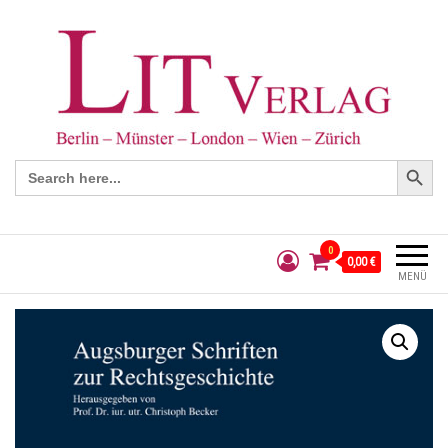
Search Button
Search
for:
0
0,00 €
MENÜ