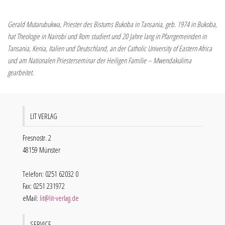
Gerald Mutarubukwa, Priester des Bistums Bukoba in Tansania, geb. 1974 in Bukoba,
hat Theologie in Nairobi und Rom studiert und 20 Jahre lang in Pfarrgemeinden in
Tansania, Kenia, Italien und Deutschland, an der Catholic University of Eastern Africa
und am Nationalen Priesterseminar der Heiligen Familie – Mwendakulima
gearbeitet.
LIT VERLAG
Fresnostr. 2
48159 Münster
Telefon: 0251 62032 0
Fax: 0251 231972
eMail:
lit@lit-verlag.de
SERVICE