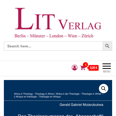
Search Button
Search
for:
0
0,00 €
MENÜ