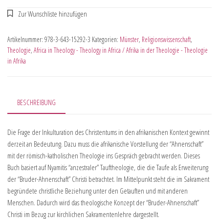
Artikelnummer:
978-3-643-15292-3
Kategorien:
Münster
,
Religionswissenschaft
,
Theologie
,
Africa in Theology - Theology in Africa / Afrika in der Theologie - Theologie
in Afrika
BESCHREIBUNG
Die Frage der Inkulturation des Christentums in den afrikanischen Kontext gewinnt
derzeit an Bedeutung. Dazu muss die afrikanische Vorstellung der “Ahnenschaft”
mit der römisch-katholischen Theologie ins Gespräch gebracht werden. Dieses
Buch basiert auf Nyamitis “anzestraler” Tauftheologie, die die Taufe als Erweiterung
der “Bruder-Ahnenschaft” Christi betrachtet. Im Mittelpunkt steht die im Sakrament
begründete christliche Beziehung unter den Getauften und mit anderen
Menschen. Dadurch wird das theologische Konzept der “Bruder-Ahnenschaft”
Christi im Bezug zur kirchlichen Sakramentenlehre dargestellt.