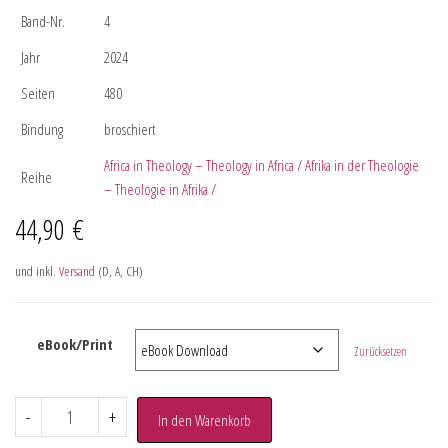
Band-Nr.
4
Jahr
2024
Seiten
480
Bindung
broschiert
Africa in Theology – Theology in Africa / Afrika in der Theologie
Reihe
– Theologie in Afrika /
44,90
€
und inkl.
Versand
(D, A, CH)
eBook/Print
Zurücksetzen
-
+
In den Warenkorb