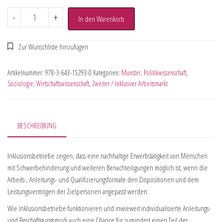
-
+
In den Warenkorb
Artikelnummer:
978-3-643-15293-0
Kategorien:
Münster
,
Politikwissenschaft
,
Soziologie
,
Wirtschaftswissenschaft
,
Zweiter / Inklusiver Arbeitsmarkt
BESCHREIBUNG
Inklusionsbetriebe zeigen, dass eine nachhaltige Erwerbstätigkeit von Menschen
mit Schwerbehinderung und weiteren Benachteiligungen möglich ist, wenn die
Arbeits-, Anleitungs- und Qualifizierungsformate den Dispositionen und dem
Leistungsvermögen der Zielpersonen angepasst werden.
Wie Inklusionsbetriebe funktionieren und inwieweit individualisierte Anleitungs-
und Beschäftigungsmodi auch eine Chance für zumindest einen Teil der