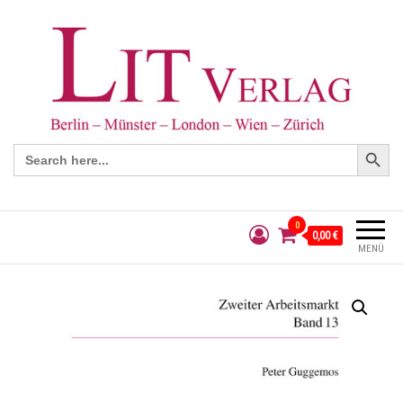
Search Button
Search
for:
0
0,00 €
MENÜ