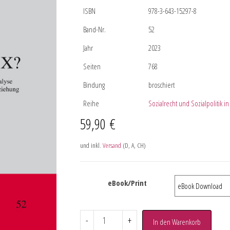
ISBN
978-3-643-15297-8
Band-Nr.
52
Jahr
2023
Seiten
768
Bindung
broschiert
Reihe
Sozialrecht und Sozialpolitik i
59,90
€
und inkl.
Versand
(D, A, CH)
eBook/Print
-
+
In den Warenkorb