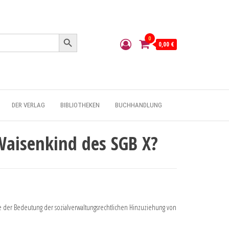
Search Button
0
0,00 €
DER VERLAG
BIBLIOTHEKEN
BUCHHANDLUNG
 Waisenkind des SGB X?
yse der Bedeutung der sozialverwaltungsrechtlichen Hinzuziehung von