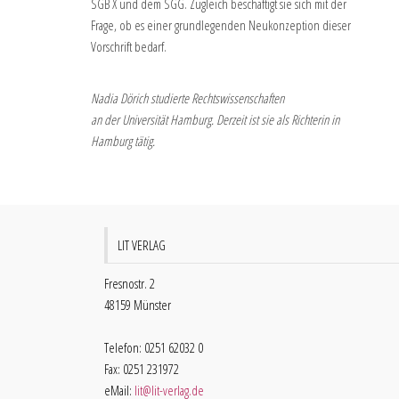
SGB X und dem SGG. Zugleich beschäftigt sie sich mit der
Frage, ob es einer grundlegenden Neukonzeption dieser
Vorschrift bedarf.
Nadia Dörich studierte Rechtswissenschaften
an der Universität Hamburg. Derzeit ist sie als Richterin in
Hamburg tätig.
LIT VERLAG
Fresnostr. 2
48159 Münster
Telefon: 0251 62032 0
Fax: 0251 231972
eMail:
lit@lit-verlag.de