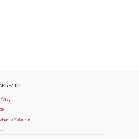
INFORMATION
 Verlag
sse
s/Praktika/Volontariat
takt