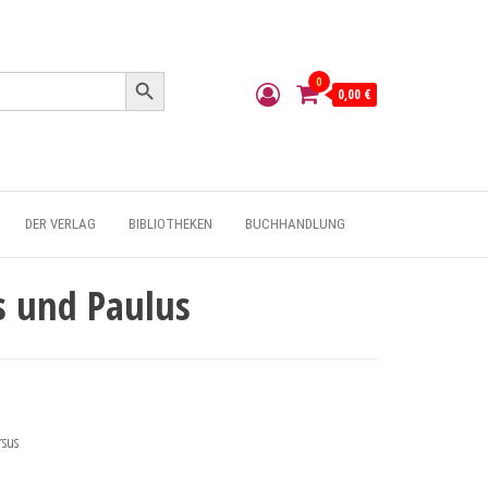
Search Button
0
0,00 €
DER VERLAG
BIBLIOTHEKEN
BUCHHANDLUNG
s und Paulus
rsus