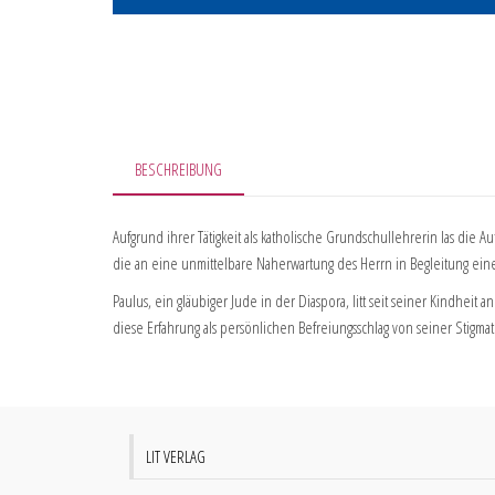
BESCHREIBUNG
Aufgrund ihrer Tätigkeit als katholische Grundschullehrerin las di
die an eine unmittelbare Naherwartung des Herrn in Begleitung eine
Paulus, ein gläubiger Jude in der Diaspora, litt seit seiner Kindhei
diese Erfahrung als persönlichen Befreiungsschlag von seiner Stigmat
LIT VERLAG