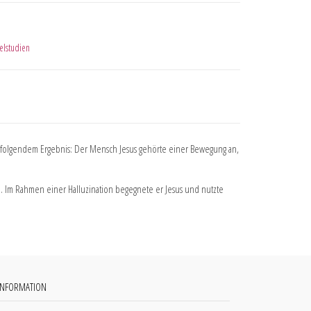
elstudien
 zu folgendem Ergebnis: Der Mensch Jesus gehörte einer Bewegung an,
sal. Im Rahmen einer Halluzination begegnete er Jesus und nutzte
INFORMATION