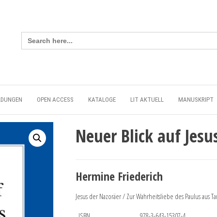
Search
for:
LDUNGEN
OPEN ACCESS
KATALOGE
LIT AKTUELL
MANUSKRIPT
Neuer Blick auf Jesu
Hermine Friederich
Jesus der Nazoräer / Zur Wahrheitsliebe des Paulus aus Ta
ISBN
978-3-643-15307-4