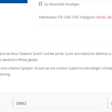
Artikelnummer:
978-3-643-15307-4
Kategorien:
Münster
,
Bib
e Autorin das Neue Testament “anders” und kam auf der Suche nach historischer Wahrheit
s davidischen Messias glaubte.
t an einer schweren Epilepsie. Als Jude war sein unreiner Zustand ein lebenslanges Schick
isierung.
SERVICE