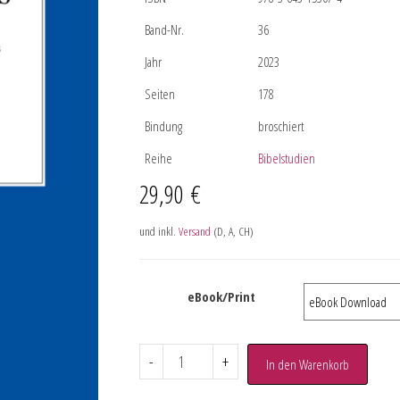
Band-Nr.
36
Jahr
2023
Seiten
178
Bindung
broschiert
Reihe
Bibelstudien
29,90
€
und inkl.
Versand
(D, A, CH)
eBook/Print
-
+
In den Warenkorb