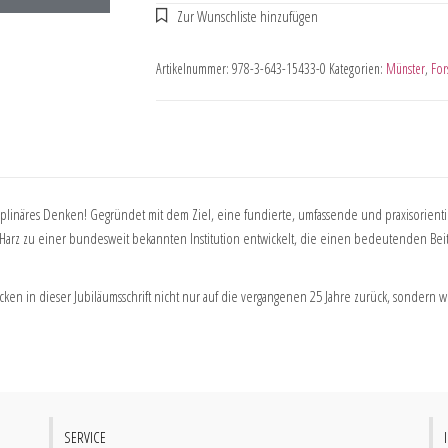
Artikelnummer:
978-3-643-15433-0
Kategorien:
Münster
,
For
ziplinäres Denken! Gegründet mit dem Ziel, eine fundierte, umfassende und praxisorient
 Harz zu einer bundesweit bekannten Institution entwickelt, die einen bedeutenden Be
icken in dieser Jubiläumsschrift nicht nur auf die vergangenen 25 Jahre zurück, sonder
SERVICE