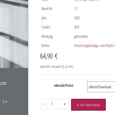
Band-Nr.
11
Jahr
2023
Seiten
670
Bindung
gebunden
Reihe
Forschungsbeiträge zum Publi
64,90
€
und inkl.
Versand
(D, A, CH)
eBook/Print
-
+
In den Warenkorb