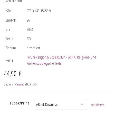
Joachim Höhn
ISBN
978-3-643-15456-9
Band-Nr.
26
Jahr
2023
Seiten
274
Bindung
broschiert
Forum Religion & Sozialkultur – Abt. A: Religions- und
Reihe
Kirchensoziologische Texte
44,90
€
und inkl.
Versand
(D, A, CH)
eBook/Print
Zurücksetzen