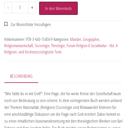
-
+
In den Warenkorb
Artikelnummer:
978-3-643-15456-9
Kategorien:
Münster
,
Geographie
,
Religionswissenschaft
,
Soziologie
,
Theologie
,
Forum Religion & Sozialkultur - Abt. A:
Religions- und Kirchensoziologische Texte
BESCHREIBUNG
“Wie hältst du es mit Gott?”: Eine Frage, die für weite Kreise der Gesellschaft kaum
noch von Bedeutung zu sein scheint. In dem vorliegenden Buch werden anhand
der Themen Rationalität, (Religions-)Soziologie und Klimawandel Kriterien für
eine anschlussfähige Diskussion um die Frage nach Gott erörtert. Dabei kommt es
zu einer inhaltlichen Auseinandersetzung mit den theologischen Werken von Karl
Rahner und Hans-Joachim Höhn. Das Buch möchte einen Beitrag leisten zu einer