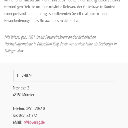
vernünftigen Debatte um eine mögliche Relevanz der Gottesfrage im Kontext
einer postsäkularen und religiös indifferenten Gesellschaft, die sich den
Herausforderungen des Klimawandels zu stellen hat.
Nils Wiese, geb. 1981, ist als Pastoralreferent an der Katholischen
Hochschulgemeinde in Düsseldorf tätig. Zuvor war er viele Jahre als Seelsorger in
Solingen aktiv.
LIT VERLAG
Fresnostr. 2
48159 Münster
Telefon: 0251 62032 0
Fax: 0251 231972
eMail:
lit@lit-verlag.de