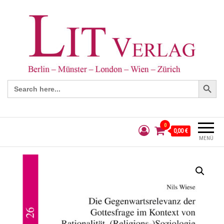
Search Button
Search
for:
0
0,00 €
MENÜ