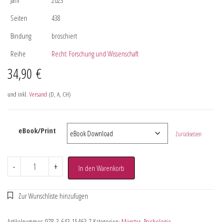
Seiten
438
Bindung
broschiert
Reihe
Recht: Forschung und Wissenschaft
34,90
€
und inkl.
Versand
(D, A, CH)
eBook/Print
Zurücksetzen
-
+
In den Warenkorb
Artikelnummer:
978-3-643-15463-7
Kategorien:
Münster
,
Psychologie
,