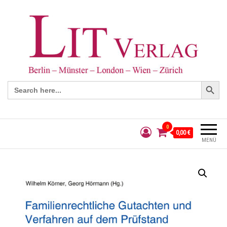
Search Button
Search
for:
0
0,00 €
MENÜ