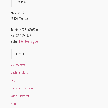
LIT VERLAG
Fresnostr. 2
48159 Münster
Telefon: 0251 62032 0
Fax: 0251 231972
eMail:
lit@lit-verlag.de
SERVICE
Bibliotheken
Buchhandlung
FAQ
Preise und Versand
Widerrufsrecht
AGB