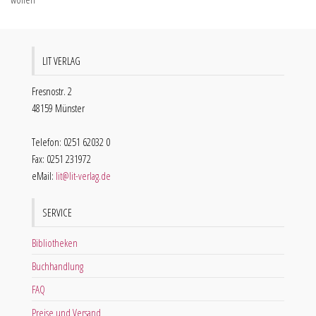
LIT VERLAG
Fresnostr. 2
48159 Münster
Telefon: 0251 62032 0
Fax: 0251 231972
eMail:
lit@lit-verlag.de
SERVICE
Bibliotheken
Buchhandlung
FAQ
Preise und Versand