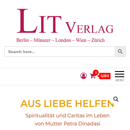
Search Button
Search
for:
0
0,00 €
MENÜ