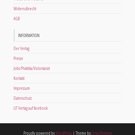
Widerrufsrecht
AGB
INFORMATION
Der Verlag
Presse
Jobs/Praktika/Volontariat
Kontakt
Impressum
Datenschutz
LIT Verlag auf facebook
Proudly powered by
WordPress
|
Theme by:
EnvoThemes