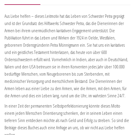
Aus Liebe helfen – dieses Leitmotiv hat das Leben von Schwester Petra geprägt
und ist der Grundsatz des Hilfswerks Schwester Petra, das die Dienerinnen der
Armen bei ihrem unermüdlichen karitativen Engagement unterstützt. Die
Publikation führt in das Leben und Wirken der 1924 in Oelde, Westfalen,
geborenen Ordensgründerin Petra Mönnigmann ein. Sie hat uns ein karitatives
und ein geistliches Testament hinterlassen, das heute von über 600
Ordensschwestern erfüllt wird. Vornehmlich in Indien, aber auch in Deutschland,
Italien und den USA betreuen sie in ihren Konventen jedes Jahr über 100.000
bedürftige Menschen, vom Neugeborenen bis zum Sterbenden, mit
medizinischer Versorgung und menschlichem Beistand. Die Dienerinnen der
Armen leben aus einer Liebe zu den Armen, wie die Armen, mit den Armen, für
die Armen und dies ein Leben lang, rund um die Uhr, im wahrsten Sinne 24/7.
In einer Zeit der permanenten Selbstperfektionierung könnte dieses Motto
einem jeden Menschen Orientierung schenken, der in seinem Leben einen
tieferen Sinn entdecken möchte als nach Geld und Erfolg zu streben. So sind die
Beiträge dieses Buches auch eine Anfrage an uns, ob wir nicht aus Liebe helfen
wollen