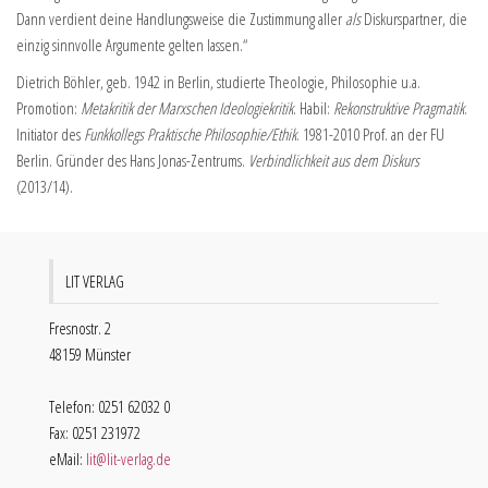
Dann verdient deine Handlungsweise die Zustimmung aller
als
Diskurspartner, die
einzig sinnvolle Argumente gelten lassen.“
Dietrich Böhler, geb. 1942 in Berlin, studierte Theologie, Philosophie u.a.
Promotion:
Metakritik der Marxschen Ideologiekritik
. Habil:
Rekonstruktive Pragmatik
.
Initiator des
Funkkollegs Praktische Philosophie/Ethik
. 1981-2010 Prof. an der FU
Berlin. Gründer des Hans Jonas-Zentrums.
Verbindlichkeit aus dem Diskurs
(2013/14).
LIT VERLAG
Fresnostr. 2
48159 Münster
Telefon: 0251 62032 0
Fax: 0251 231972
eMail:
lit@lit-verlag.de