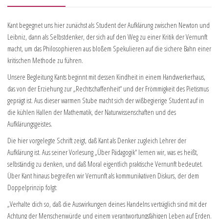
Kant begegnet uns hier zunächst als Student der Aufklärung zwischen Newton und
Leibniz, dann als Selbstdenker, der sich auf den Weg zu einer Kritik der Vernunft
macht, um das Philosophieren aus bloßem Spekulieren auf die sichere Bahn einer
kritischen Methode zu führen.
Unsere Begleitung Kants beginnt mit dessen Kindheit in einem Handwerkerhaus,
das von der Erziehung zur „Rechtschaffenheit“ und der Frömmigkeit des Pietismus
geprägt ist. Aus dieser warmen Stube macht sich der wißbegierige Student auf in
die kühlen Hallen der Mathematik, der Naturwissenschaften und des
Aufklärungsgeistes.
Die hier vorgelegte Schrift zeigt, daß Kant als Denker zugleich Lehrer der
Aufklärung ist. Aus seiner Vorlesung „Über Pädagogik“ lernen wir, was es heißt,
selbständig zu denken, und daß Moral eigentlich praktische Vernunft bedeutet.
Über Kant hinaus begreifen wir Vernunft als kommunikativen Diskurs, der dem
Doppelprinzip folgt:
„Verhalte dich so, daß die Auswirkungen deines Handelns verträglich sind mit der
Achtung der Menschenwürde und einem verantwortungsfähigen Leben auf Erden.