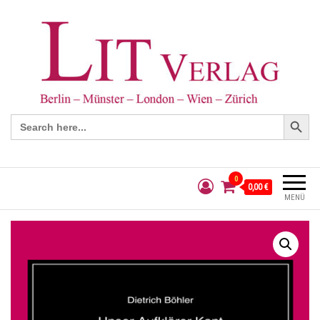
Search Button
Search
for:
0
0,00 €
MENÜ