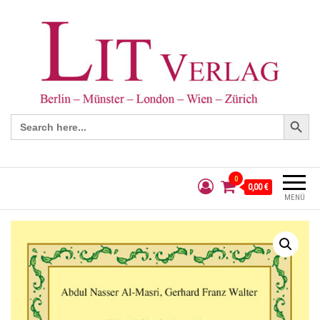
Search Button
Search
for:
0
0,00 €
MENÜ