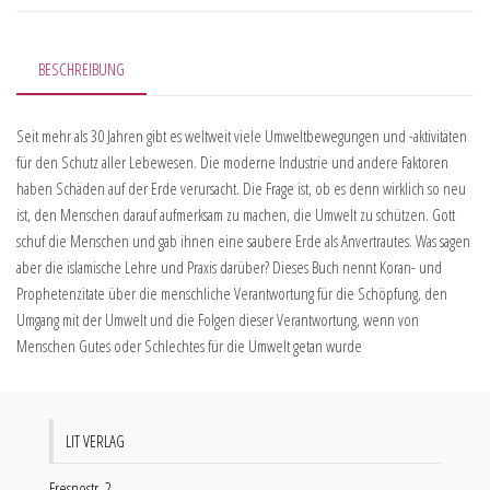
BESCHREIBUNG
Seit mehr als 30 Jahren gibt es weltweit viele Umweltbewegungen und -aktivitäten
für den Schutz aller Lebewesen. Die moderne Industrie und andere Faktoren
haben Schäden auf der Erde verursacht. Die Frage ist, ob es denn wirklich so neu
ist, den Menschen darauf aufmerksam zu machen, die Umwelt zu schützen. Gott
schuf die Menschen und gab ihnen eine saubere Erde als Anvertrautes. Was sagen
aber die islamische Lehre und Praxis darüber? Dieses Buch nennt Koran- und
Prophetenzitate über die menschliche Verantwortung für die Schöpfung, den
Umgang mit der Umwelt und die Folgen dieser Verantwortung, wenn von
Menschen Gutes oder Schlechtes für die Umwelt getan wurde
LIT VERLAG
Fresnostr. 2