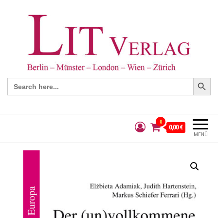
Search Button
Search
for:
0
0,00 €
MENÜ