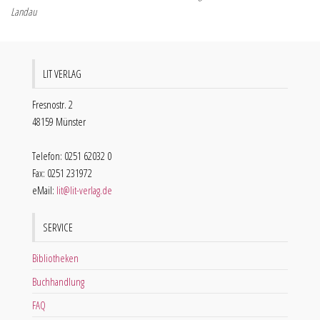
Landau
LIT VERLAG
Fresnostr. 2
48159 Münster
Telefon: 0251 62032 0
Fax: 0251 231972
eMail:
lit@lit-verlag.de
SERVICE
Bibliotheken
Buchhandlung
FAQ