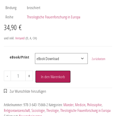
Bindung
broschiert
Reihe
Theologische Frauenforschung in Europa
34,90
€
und inkl.
Versand
(D, A, CH)
eBook/Print
Zurücksetzen
-
+
In den Warenkorb
Artikelnummer:
978-3-643-15666-2
Kategorien:
Münster
,
Medizin
,
Philosophie
,
Religionswissenschaft
,
Soziologie
,
Theologie
,
Theologische Frauenforschung in Europa