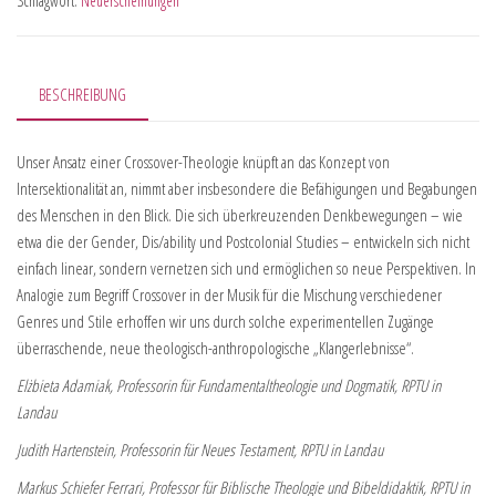
Schlagwort:
Neuerscheinungen
BESCHREIBUNG
Unser Ansatz einer Crossover-Theologie knüpft an das Konzept von
Intersektionalität an, nimmt aber insbesondere die Befähigungen und Begabungen
des Menschen in den Blick. Die sich überkreuzenden Denkbewegungen – wie
etwa die der Gender, Dis/ability und Postcolonial Studies – entwickeln sich nicht
einfach linear, sondern vernetzen sich und ermöglichen so neue Perspektiven. In
Analogie zum Begriff Crossover in der Musik für die Mischung verschiedener
Genres und Stile erhoffen wir uns durch solche experimentellen Zugänge
überraschende, neue theologisch-anthropologische „Klangerlebnisse“.
Elżbieta Adamiak, Professorin für Fundamentaltheologie und Dogmatik, RPTU in
Landau
Judith Hartenstein, Professorin für Neues Testament, RPTU in Landau
Markus Schiefer Ferrari, Professor für Biblische Theologie und Bibeldidaktik, RPTU in