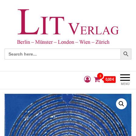
Search Button
Search
for:
0
0,00 €
MENÜ