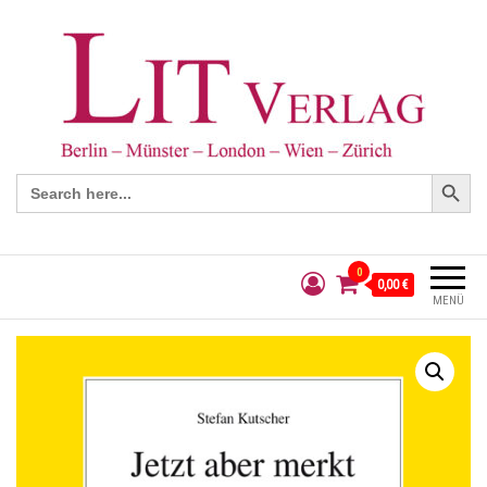
Search Button
Search
for:
0
0,00 €
MENÜ