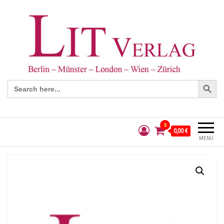
Search Button
Search
for:
0
0,00 €
MENÜ