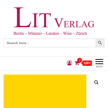
Search Button
Search
for:
0
0,00 €
MENÜ