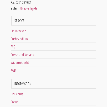
Fax: 0251 231972
eMail:
lit@lit-verlag.de
SERVICE
Bibliotheken
Buchhandlung
FAQ
Preise und Versand
Widerrufsrecht
AGB
INFORMATION
Der Verlag
Presse