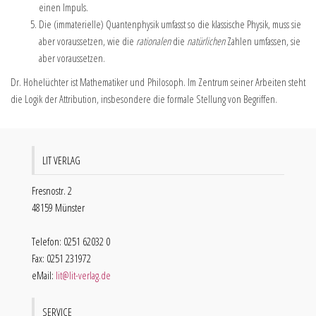
einen Impuls.
Die (immaterielle) Quantenphysik umfasst so die klassische Physik, muss sie
aber voraussetzen, wie die
rationalen
die
natürlichen
Zahlen umfassen, sie
aber voraussetzen.
Dr. Hohelüchter ist Mathematiker und Philosoph. Im Zentrum seiner Arbeiten steht
die Logik der Attribution, insbesondere die formale Stellung von Begriffen.
LIT VERLAG
Fresnostr. 2
48159 Münster
Telefon: 0251 62032 0
Fax: 0251 231972
eMail:
lit@lit-verlag.de
SERVICE