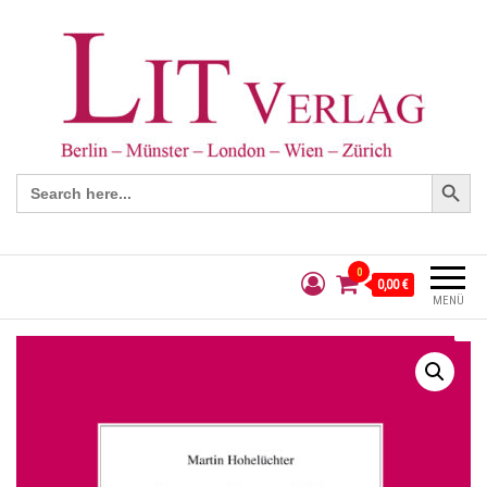
Search Button
Search
for:
0
0,00 €
MENÜ