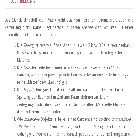
BESCHREIBUNG
Das Standardmodell der Physik geht aus von Teilchen, thematisiert aber die
Zerteilung nicht. Dabei liegt gerade in deren Analyse der Schlüssel zu einer
einheitlichen Theorie der Physik:
Die
Teilung
ist iterativ auf zwei Arten in jeweils 2 bzw. 3 Teile reduzierbar.
Diese 4 Teilungsmodi definieren eine grundlegende Typologie der
Materie.
Die
Orte
der Teile bestimmen in der Raumzeit jeweils den
Ort
des
Ganzen, wobei der jeweilige Anteil eines Teiles an dieser Bestimmung als
seine „Masse“ bzw. „Ladung“ gilt.
Die
Begriffe
Energie, Impuls und Kraft sind damit für jedes Teil durch
Spaltung der Raumzeit in Zeit und Raum definierbar. Die 4
Zerlegungsmodi führen so zu den 4 Grundkräften. Materielle Physik ist
danach Kinematik von Teilen.
Wie
materielle
Objekte je Teile (eines Ganzen) sind, so sind
immaterielle
Objekte
je Elemente (einer Menge), wobei jede Menge ein Teil ist. In
Abhängigkeit von einem Teil hat danach jedes Element eine Energie und