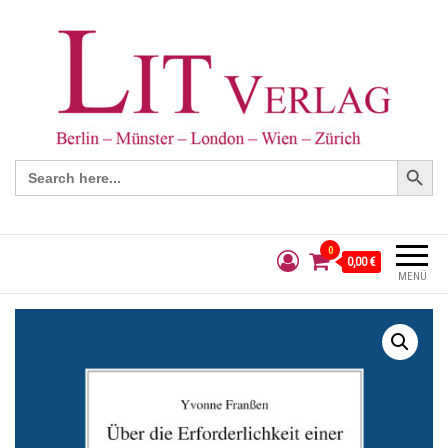
Search Button
Search
for:
0
0,00 €
MENÜ