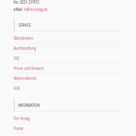
Fax: 0251 231972
eMail:
lit@lit-verlag.de
SERVICE
Bibliotheken
Buchhandlung
FAQ
Preise und Versand
Widerrufsrecht
AGB
INFORMATION
Der Verlag
Presse