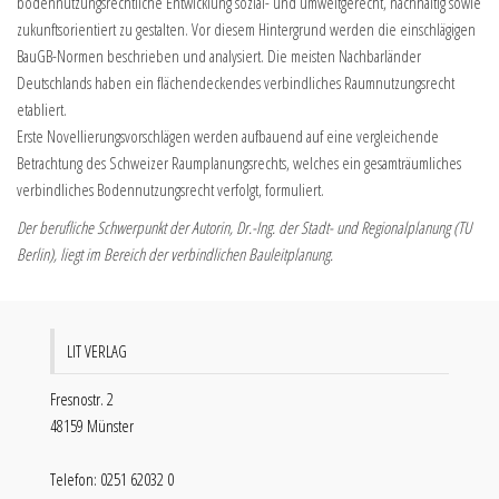
bodennutzungsrechtliche Entwicklung sozial- und umweltgerecht, nachhaltig sowie
zukunftsorientiert zu gestalten. Vor diesem Hintergrund werden die einschlägigen
BauGB-Normen beschrieben und analysiert. Die meisten Nachbarländer
Deutschlands haben ein flächendeckendes verbindliches Raumnutzungsrecht
etabliert.
Erste Novellierungsvorschlägen werden aufbauend auf eine vergleichende
Betrachtung des Schweizer Raumplanungsrechts, welches ein gesamträumliches
verbindliches Bodennutzungsrecht verfolgt, formuliert.
Der berufliche Schwerpunkt der Autorin, Dr.-Ing. der Stadt- und Regionalplanung (TU
Berlin), liegt im Bereich der verbindlichen Bauleitplanung.
LIT VERLAG
Fresnostr. 2
48159 Münster
Telefon: 0251 62032 0