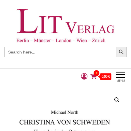
Search Button
Search
for:
0
0,00 €
MENÜ