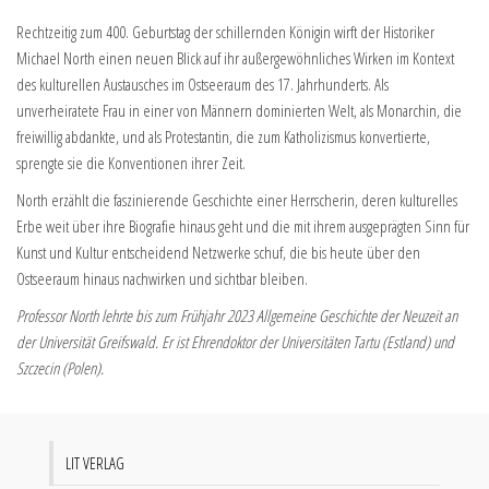
Rechtzeitig zum 400. Geburtstag der schillernden Königin wirft der Historiker
Michael North einen neuen Blick auf ihr außergewöhnliches Wirken im Kontext
des kulturellen Austausches im Ostseeraum des 17. Jahrhunderts. Als
unverheiratete Frau in einer von Männern dominierten Welt, als Monarchin, die
freiwillig abdankte, und als Protestantin, die zum Katholizismus konvertierte,
sprengte sie die Konventionen ihrer Zeit.
North erzählt die faszinierende Geschichte einer Herrscherin, deren kulturelles
Erbe weit über ihre Biografie hinaus geht und die mit ihrem ausgeprägten Sinn für
Kunst und Kultur entscheidend Netzwerke schuf, die bis heute über den
Ostseeraum hinaus nachwirken und sichtbar bleiben.
Professor North lehrte bis zum Frühjahr 2023 Allgemeine Geschichte der Neuzeit an
der Universität Greifswald. Er ist Ehrendoktor der Universitäten Tartu (Estland) und
Szczecin (Polen).
LIT VERLAG