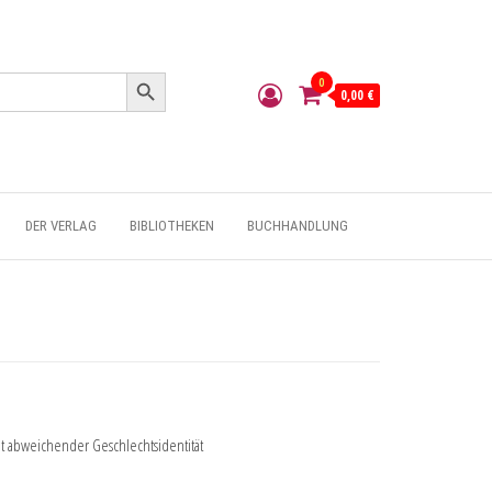
Search Button
0
0,00 €
DER VERLAG
BIBLIOTHEKEN
BUCHHANDLUNG
 abweichender Geschlechtsidentität