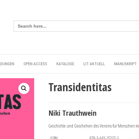
Search
for:
LDUNGEN
OPEN ACCESS
KATALOGE
LIT AKTUELL
MANUSKRIPT
Transidentitas
Niki Trauthwein
Geschichte und Geschehen des Vereins für Menschen mit
ISBN
978-3-643-25237-1