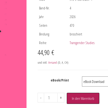
Band-Nr.
4
Jahr
2026
Seiten
470
Bindung
broschiert
Reihe
Transgender Studies
44,90
€
und inkl.
Versand
(D, A, CH)
eBook/Print
-
+
In den Warenkorb