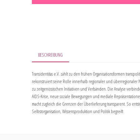
BESCHREIBUNG
Transidentitas e.V. zählt zu den frühen Organisationsformen transpo
rekonstruiert seine Rolle innerhalb regionaler und überregional
zu zeitgenössischen Initiativen und Verbänden. Die Analyse verbinde
AIDS-Krise, neue soziale Bewegungen und mediale Repräsentationen w
macht zugleich die Grenzen der Überlieferung transparent. So entste
Selbstorganisation, Wissensproduktion und Politik begreift