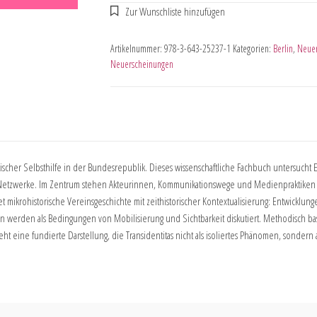
Artikelnummer:
978-3-643-25237-1
Kategorien:
Berlin
,
Neuer
Neuerscheinungen
litischer Selbsthilfe in der Bundesrepublik. Dieses wissenschaftliche Fachbuch untersuc
er Netzwerke. Im Zentrum stehen Akteurinnen, Kommunikationswege und Medienpraktiken
t mikrohistorische Vereinsgeschichte mit zeithistorischer Kontextualisierung: Entwicklu
erden als Bedingungen von Mobilisierung und Sichtbarkeit diskutiert. Methodisch basier
ht eine fundierte Darstellung, die Transidentitas nicht als isoliertes Phänomen, sonde