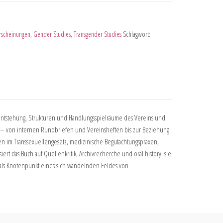
scheinungen
,
Gender Studies
,
Transgender Studies
Schlagwort:
ht Entstehung, Strukturen und Handlungsspielräume des Vereins und
 – von internen Rundbriefen und Vereinsheften bis zur Beziehung
ngen im Transsexuellengesetz, medizinische Begutachtungspraxen,
t das Buch auf Quellenkritik, Archivrecherche und oral history; sie
rn als Knotenpunkt eines sich wandelnden Feldes von