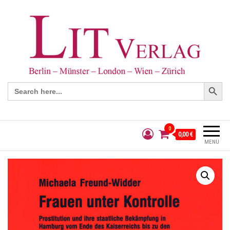
Search Button
Search
for:
0
0,00 €
MENÜ