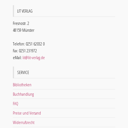
LIT VERLAG
Fresnostr. 2
48159 Münster
Telefon: 0251 62032 0
Fax: 0251 231972
eMail:
lit@lit-verlag.de
SERVICE
Bibliotheken
Buchhandlung
FAQ
Preise und Versand
Widerrufsrecht