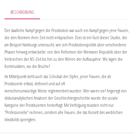
BESCHREIBUNG
Der staatliche Kampf gegen die Prostitution war auch ein Kampf gegen jene Frauen,
die den Normen ihrer Zeit nicht entsprachen. Dies ist ein Fazit dieser Studie, die
am Beispiel Hamburgs untersucht, wie sich Prostitutionspolitik über verschiedene
Phasen hinweg entwickelte: von den Reformen der Weimarer Republik über die
Verbrechen der NS-Zeit bis hin zu den Wirren der Aufbaujahre. Wo lagen die
Kontinuitäten, wo die Brüche?
Im Mittelpunkt steht auch das Schicksal der Opfer, jener Frauen, die als
Prostituierte erfasst, definiert und auf oft
menschenunwürdige Weise reglementiert wurden. Wer waren sie? Angeregt von
diskursanalytischen Ansätzen der Geschlechtergeschichte wurde die soziale
Kategorie der Prostituierten hinterfragt: Mit Verfolgung mussten nicht nur
“Professionelle” rechnen, sondern alle Frauen, die das Korsett des weiblichen
Idealbilds sprengten.