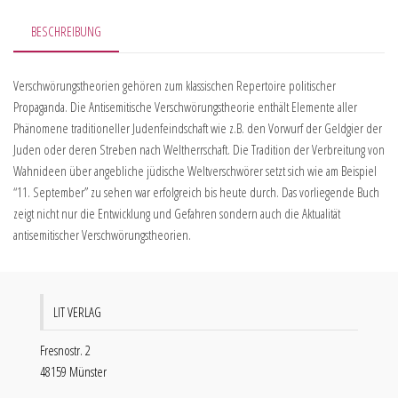
BESCHREIBUNG
Verschwörungstheorien gehören zum klassischen Repertoire politischer
Propaganda. Die Antisemitische Verschwörungstheorie enthält Elemente aller
Phänomene traditioneller Judenfeindschaft wie z.B. den Vorwurf der Geldgier der
Juden oder deren Streben nach Weltherrschaft. Die Tradition der Verbreitung von
Wahnideen über angebliche jüdische Weltverschwörer setzt sich wie am Beispiel
“11. September” zu sehen war erfolgreich bis heute durch. Das vorliegende Buch
zeigt nicht nur die Entwicklung und Gefahren sondern auch die Aktualität
antisemitischer Verschwörungstheorien.
LIT VERLAG
Fresnostr. 2
48159 Münster