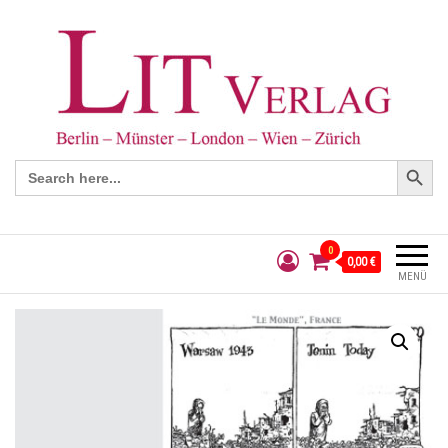
Search Button
Search
for:
0
0,00 €
MENÜ