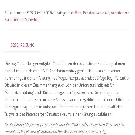
Artikelnummer:
978-3-643-50026-7
Kategorien:
Wien
,
Rechtswissenschaft
,
Arbeiten zur
Europäischen Sicherheit
BESCHREIBUNG
Die sog. “Petersberger Aufgaben” definieren den operativen Handlungsrahmen
der EU im Bereich der ESVP. Der Unionsvertrag greift dabei – auch in seiner
nunmehr geänderten Fassung – auf vage, interpretationsbedürftige Begriffe zurück.
Oft wird in diesem Zusammenhang auch von der Unionszuständigkeit für
“Konfliktverhütung” und “Krisenmanagement” gesprochen. Die vorliegende
Publikation bemüht sich um eine Auslegung der maßgeblichen unionsrechtlichen
Rechtsgrundlagen, um in Anbetracht der terminologischen Flut die inhaltliche
Tragweite des Petersberger Einsatzspektrums einer Klärung zuzuführen.
Dr. Katharina Majchrzak promovierte im Jahr 2008 an der Universität Wien und ist
derzeit als Rechtsanwaltsanwärterin bei Wiltschek Rechtsanwälte tätig.