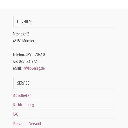
LIT VERLAG
Fresnostr. 2
48159 Münster
Telefon: 0251 62032 0
Fax: 0251 231972
eMail:
lit@lit-verlag.de
SERVICE
Bibliotheken
Buchhandlung
FAQ
Preise und Versand