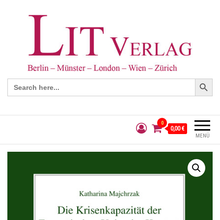
Search Button
Search
for:
0
0,00 €
MENÜ