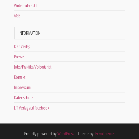
Widerrufsrecht
AGB
INFORMATION
Der Verlag
Presse
Jobs/Praktika/Volontariat
Kontakt
Impressum
Datenschutz
LIT Verlag auf facebook
Proudly powered by
WordPress
|
Theme by:
EnvoThemes