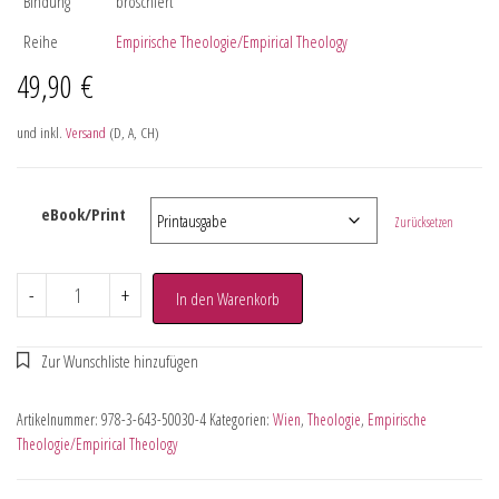
Bindung
broschiert
Reihe
Empirische Theologie/Empirical Theology
49,90
€
und inkl.
Versand
(D, A, CH)
eBook/Print
Zurücksetzen
-
+
In den Warenkorb
Artikelnummer:
978-3-643-50030-4
Kategorien:
Wien
,
Theologie
,
Empirische
Theologie/Empirical Theology