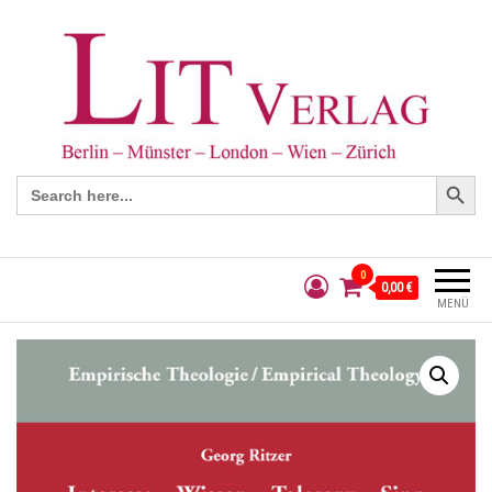
Search Button
Search
for:
0
0,00 €
MENÜ