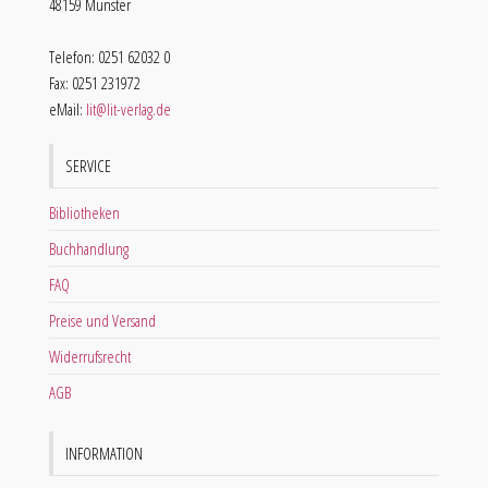
48159 Münster
Telefon: 0251 62032 0
Fax: 0251 231972
eMail:
lit@lit-verlag.de
SERVICE
Bibliotheken
Buchhandlung
FAQ
Preise und Versand
Widerrufsrecht
AGB
INFORMATION